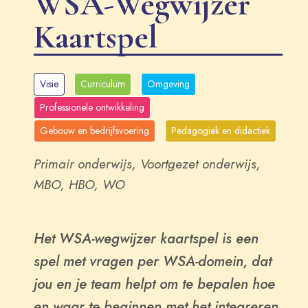
​WSA-Wegwijzer
Kaartspel
Visie
Curriculum
Omgeving
Professionele ontwikkeling
Gebouw en bedrijfsvoering
Pedagogiek en didactiek
Primair onderwijs, Voortgezet onderwijs,
MBO, HBO, WO
Het WSA-wegwijzer kaartspel is een
spel met vragen per WSA-domein, dat
jou en je team helpt om te bepalen hoe
en waar te beginnen met het integreren